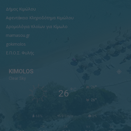
Δήμος Κιμώλου
Αφεντάκειο Κληροδότημα Κιμώλου
Δρομολόγια πλοίων για Κίμωλο
mamasou.gr
gokimolos
Ε.Π.Ο.Σ. Φυλής
KIMOLOS
Clear Sky
°
26
°
C
26
°
26
68%
9.1m/s
0%
ΠΕ
ΠΑ
ΣΑ
ΚΥ
ΔΕ