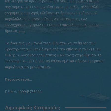
Με θέληση να προσφέρουμε στο νησί, μια χούφτα άτομα
αρχίσαμε το 2011 να ασχολούμαστε με απλές, αλλά πολύ
χρήσιμες για το νησί, εθελοντικές δράσεις.Οι καθαρισμοί
παραλιών και οι προσπάθειες νοικοκυρέματος των
κοινόχρηστων χώρων του Χωριού αποτέλεσαν τις πρώτες
δράσεις μας.
To έναυσμα για μεγαλύτερα «βήματα» και επέκταση των
δραστηριοτήτων μας δόθηκε από την επίσκεψη του «ΕΠΟΣ
Φυλής» (Ελληνικός ορειβατικός Σύλλογος) στην Κίμωλο, το
καλοκαίρι του 2013, για τον καθαρισμό και σήμανση μερικών
παραδοσιακών μονοπατιών.
Περισσότερα...
Γ.Ε.ΜΗ. 159943738000
Δημοφιλείς Κατηγορίες