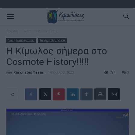
Αρχική
Νεα - Ανακοινώσεις
Νεα - Ανακοινώσεις
Τα νέα του νησιού
Η Κίμωλος σήμερα στο
Cosmote History!!!!!
Από
Kimolistes Team
-
14 Ιουνίου, 2020
794
0