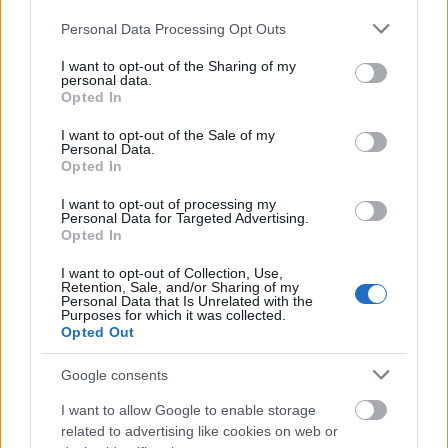
Please note that this website/app uses one or more Google
Personal Data Processing Opt Outs
services and may gather and store information including but
not limited to your visit or usage behaviour. You may click to
I want to opt-out of the Sharing of my
personal data.
grant or deny consent to Google and its third-party tags to
Opted In
use your data for below specified purposes in below Google
consent section.
I want to opt-out of the Sale of my
Personal Data.
Opted In
I want to opt-out of processing my
Personal Data for Targeted Advertising.
Opted In
I want to opt-out of Collection, Use,
Retention, Sale, and/or Sharing of my
Personal Data that Is Unrelated with the
Purposes for which it was collected.
Opted Out
Google consents
I want to allow Google to enable storage
Kimolos Experience Festival
related to advertising like cookies on web or